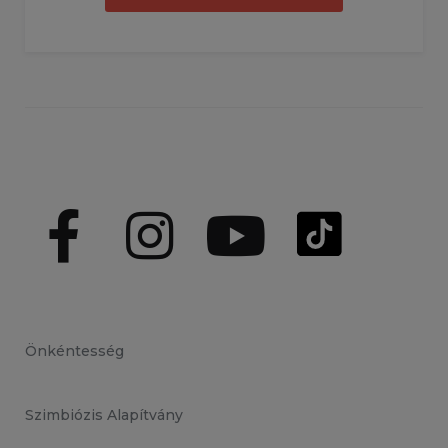
Önkéntesség
Szimbiózis Alapítvány