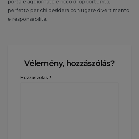
portale aggiornato e ricco di opportunità,
perfetto per chi desidera coniugare divertimento
e responsabilità.
Vélemény, hozzászólás?
Hozzászólás
*