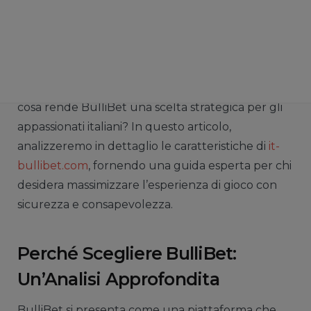
Italia continua a crescere con un tasso annuo del
12%, segno di un interesse sempre più marcato
verso piattaforme innovative e affidabili. Tra
queste, BulliBet si distingue per la sua offerta
completa e l’approccio orientato al giocatore. Ma
cosa rende BulliBet una scelta strategica per gli
appassionati italiani? In questo articolo,
analizzeremo in dettaglio le caratteristiche di
it-
bullibet.com
, fornendo una guida esperta per chi
desidera massimizzare l’esperienza di gioco con
sicurezza e consapevolezza.
Perché Scegliere BulliBet:
Un’Analisi Approfondita
BulliBet si presenta come una piattaforma che