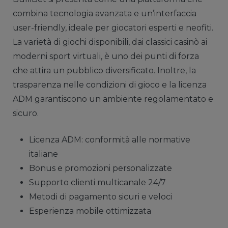
combina tecnologia avanzata e un’interfaccia
user-friendly, ideale per giocatori esperti e neofiti.
La varietà di giochi disponibili, dai classici casinò ai
moderni sport virtuali, è uno dei punti di forza
che attira un pubblico diversificato. Inoltre, la
trasparenza nelle condizioni di gioco e la licenza
ADM garantiscono un ambiente regolamentato e
sicuro.
Licenza ADM: conformità alle normative
italiane
Bonus e promozioni personalizzate
Supporto clienti multicanale 24/7
Metodi di pagamento sicuri e veloci
Esperienza mobile ottimizzata