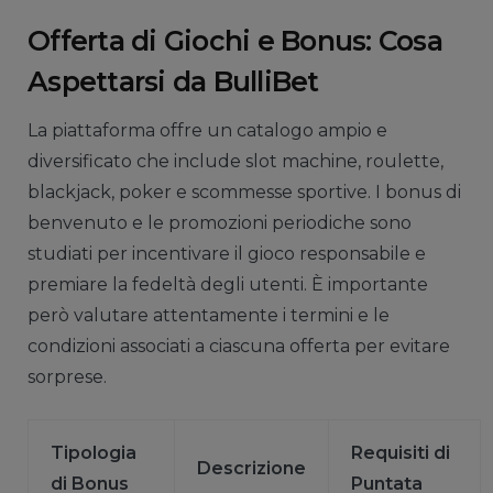
Offerta di Giochi e Bonus: Cosa
Aspettarsi da BulliBet
La piattaforma offre un catalogo ampio e
diversificato che include slot machine, roulette,
blackjack, poker e scommesse sportive. I bonus di
benvenuto e le promozioni periodiche sono
studiati per incentivare il gioco responsabile e
premiare la fedeltà degli utenti. È importante
però valutare attentamente i termini e le
condizioni associati a ciascuna offerta per evitare
sorprese.
Tipologia
Requisiti di
Descrizione
di Bonus
Puntata