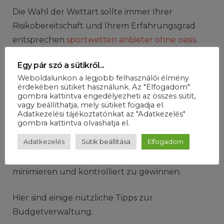
Die Wahl der Wettart sollte immer Ihrer
Risikobereitschaft und Ihrem Erfahrungsgrad
entsprechen
sportwetten anbieter ohne oasis
.
Egy pár szó a sütikről...
Budgetverwaltung und
Weboldalunkon a legjobb felhasználói élmény
érdekében sütiket használunk. Az "Elfogadom"
Risikomanagement
gombra kattintva engedélyezheti az összes sütit,
vagy beállíthatja, mely sütiket fogadja el.
Adatkezelési tájékoztatónkat az "Adatkezelés"
Die Verwaltung Ihres Wettbudgets spielt eine
gombra kattintva olvashatja el.
entscheidende Rolle bei der langfristigen
Adatkezelés
Sütik beállítása
Elfogadom
Nachhaltigkeit Ihrer Wettstrategie. Eine kluge
Budgetverwaltung hilft Ihnen, Ihre Verluste zu
minimieren und kontrolliert zu gewinnen.
Hier sind einige nützliche Tipps zur
Budgetverwaltung: