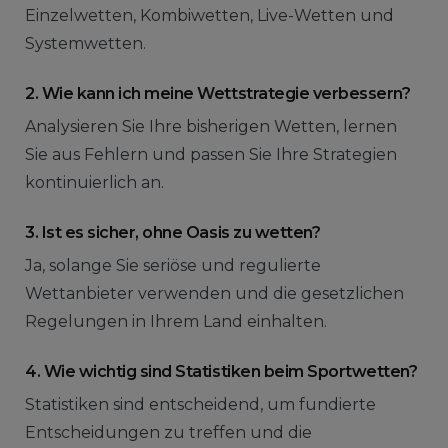
Einzelwetten, Kombiwetten, Live-Wetten und
Systemwetten.
2. Wie kann ich meine Wettstrategie verbessern?
Analysieren Sie Ihre bisherigen Wetten, lernen
Sie aus Fehlern und passen Sie Ihre Strategien
kontinuierlich an.
3. Ist es sicher, ohne Oasis zu wetten?
Ja, solange Sie seriöse und regulierte
Wettanbieter verwenden und die gesetzlichen
Regelungen in Ihrem Land einhalten.
4. Wie wichtig sind Statistiken beim Sportwetten?
Statistiken sind entscheidend, um fundierte
Entscheidungen zu treffen und die