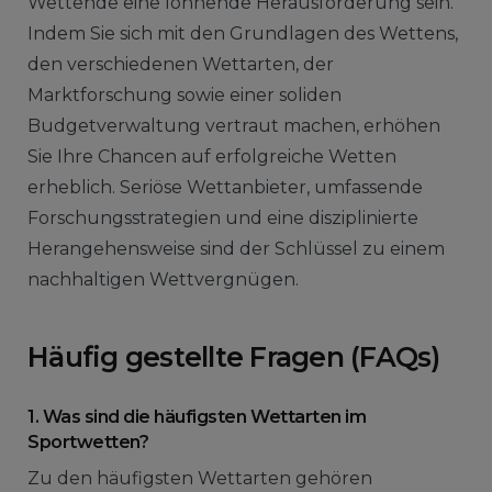
Wettende eine lohnende Herausforderung sein.
Indem Sie sich mit den Grundlagen des Wettens,
den verschiedenen Wettarten, der
Marktforschung sowie einer soliden
Budgetverwaltung vertraut machen, erhöhen
Sie Ihre Chancen auf erfolgreiche Wetten
erheblich. Seriöse Wettanbieter, umfassende
Forschungsstrategien und eine disziplinierte
Herangehensweise sind der Schlüssel zu einem
nachhaltigen Wettvergnügen.
Häufig gestellte Fragen (FAQs)
1. Was sind die häufigsten Wettarten im
Sportwetten?
Zu den häufigsten Wettarten gehören