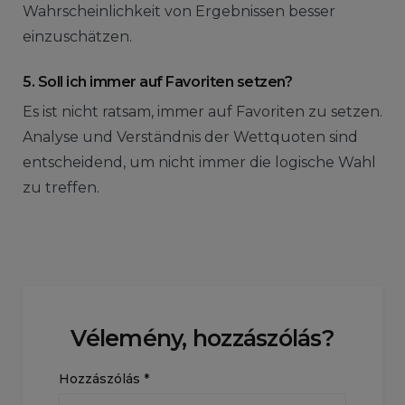
Wahrscheinlichkeit von Ergebnissen besser
einzuschätzen.
5. Soll ich immer auf Favoriten setzen?
Es ist nicht ratsam, immer auf Favoriten zu setzen.
Analyse und Verständnis der Wettquoten sind
entscheidend, um nicht immer die logische Wahl
zu treffen.
Vélemény, hozzászólás?
Hozzászólás
*