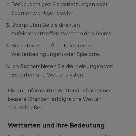
Berücksichtigen Sie Verletzungen oder
Sperren wichtiger Spieler.
Überprüfen Sie die direkten
Aufeinandertreffen zwischen den Teams.
Beachten Sie äußere Faktoren wie
Wetterbedingungen oder Spielorte.
Ich Recherchieren Sie die Meinungen von
Experten und Wettanalysten.
Ein gut informierter Wettender hat immer
bessere Chancen, erfolgreiche Wetten
abzuschließen.
Wettarten und ihre Bedeutung